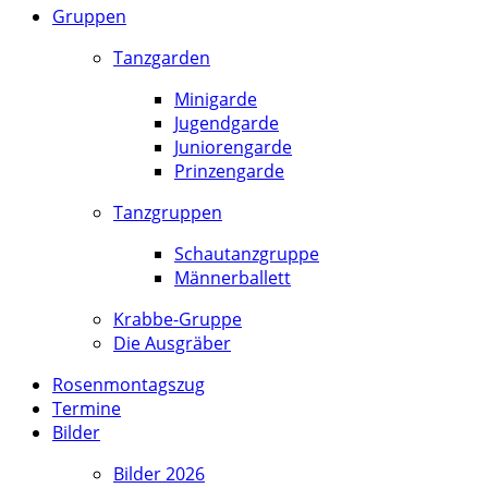
Gruppen
Tanzgarden
Minigarde
Jugendgarde
Juniorengarde
Prinzengarde
Tanzgruppen
Schautanzgruppe
Männerballett
Krabbe-Gruppe
Die Ausgräber
Rosenmontagszug
Termine
Bilder
Bilder 2026